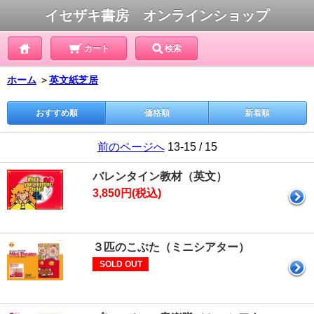
イセザキ書房 オンラインショップ
カート
検索
ホーム
＞
英文紙芝居
おすすめ順
価格順
新着順
前のページへ
13-15 / 15
バレンタイン教材（英文）
3,850円(税込)
３匹のこぶた（ミニシアター）
SOLD OUT