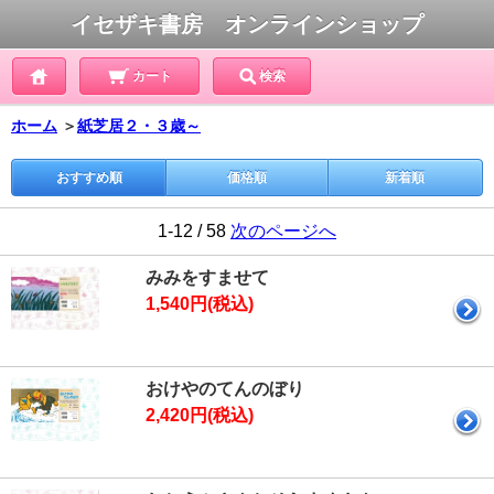
イセザキ書房 オンラインショップ
カート
検索
ホーム
＞
紙芝居２・３歳～
おすすめ順
価格順
新着順
1-12 / 58
次のページへ
みみをすませて
1,540円(税込)
おけやのてんのぼり
2,420円(税込)