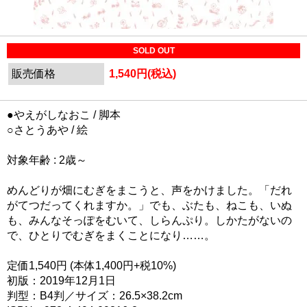
SOLD OUT
販売価格
1,540円(税込)
●やえがしなおこ / 脚本
○さとうあや / 絵
対象年齢 : 2歳～
めんどりが畑にむぎをまこうと、声をかけました。「だれ
がてつだってくれますか。」でも、ぶたも、ねこも、いぬ
も、みんなそっぽをむいて、しらんぷり。しかたがないの
で、ひとりでむぎをまくことになり……。
定価1,540円 (本体1,400円+税10%)
初版：2019年12月1日
判型：B4判／サイズ：26.5×38.2cm