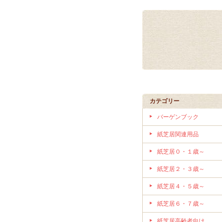
カテゴリー
バーゲンブック
紙芝居関連用品
紙芝居０・１歳～
紙芝居２・３歳～
紙芝居４・５歳～
紙芝居６・７歳～
紙芝居高齢者向け