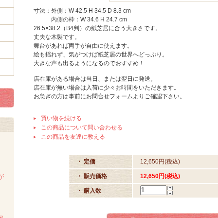
寸法：外側：W 42.5 H 34.5 D 8.3 cm
内側の枠：W 34.6 H 24.7 cm
26.5×38.2（B4判）の紙芝居に合う大きさです。
丈夫な木製です。
舞台があれば両手が自由に使えます。
絵も揺れず、気がつけば紙芝居の世界へどっぷり。
大きな声も出るようになるのでおすすめ！
店在庫がある場合は当日、または翌日に発送。
店在庫が無い場合は入荷に少々お時間をいただきます。
お急ぎの方は事前にお問合せフォームよりご確認下さい。
買い物を続ける
この商品について問い合わせる
この商品を友達に教える
・ 定価
12,650円(税込)
・ 販売価格
12,650円(税込)
が
・ 購入数