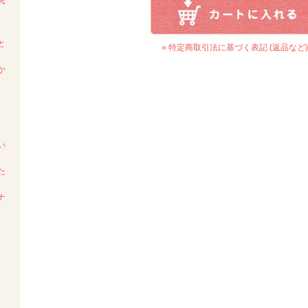
民
と
» 特定商取引法に基づく表記 (返品など)
か
い
た
ナ