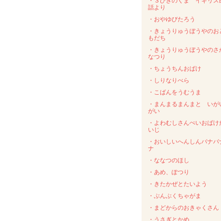
・３びきのくま イギリス
話より
・おやゆびたろう
・きょうりゅうぼうやのお
もだち
・きょうりゅうぼうやのさ
なつり
・ちょうちんおばけ
・しりなりべら
・こばんをうむうま
・まんまるまんまと いが
がい
・よわむしさんぺいおばけ
いじ
・おいしいへんしんバナバ
ナ
・ななつのほし
・あめ、ぽつり
・きたかぜとたいよう
・ぶんぶくちゃがま
・まどからのおきゃくさん
・うさぎとかめ