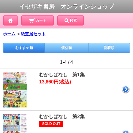
イセザキ書房 オンラインショップ
カート
検索
ホーム
＞
紙芝居セット
おすすめ順
価格順
新着順
1-4 / 4
むかしばなし 第1集
13,860円(税込)
むかしばなし 第2集
SOLD OUT