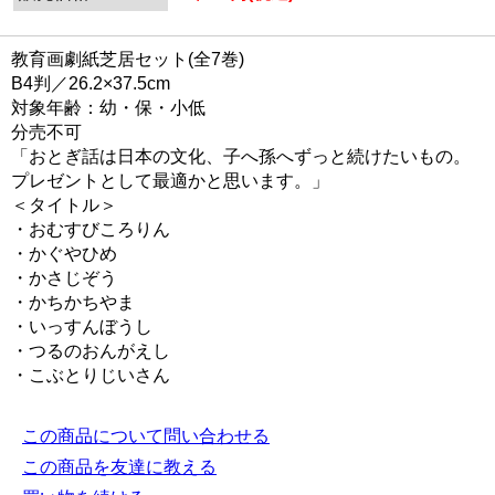
教育画劇紙芝居セット(全7巻)
B4判／26.2×37.5cm
対象年齢：幼・保・小低
分売不可
「おとぎ話は日本の文化、子へ孫へずっと続けたいもの。
プレゼントとして最適かと思います。」
＜タイトル＞
・おむすびころりん
・かぐやひめ
・かさじぞう
・かちかちやま
・いっすんぼうし
・つるのおんがえし
・こぶとりじいさん
この商品について問い合わせる
この商品を友達に教える