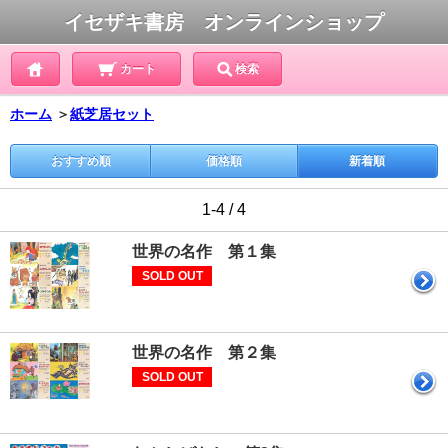
イセザキ書房 オンラインショップ
カート
検索
ホーム
＞
紙芝居セット
おすすめ順
価格順
新着順
1-4 / 4
世界の名作 第１集
SOLD OUT
世界の名作 第２集
SOLD OUT