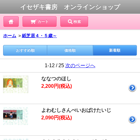
イセザキ書房 オンラインショップ
カート
検索
ホーム
＞
紙芝居４・５歳～
おすすめ順
価格順
新着順
1-12 / 25
次のページへ
ななつのほし
2,200円(税込)
よわむしさんぺいおばけたいじ
2,090円(税込)