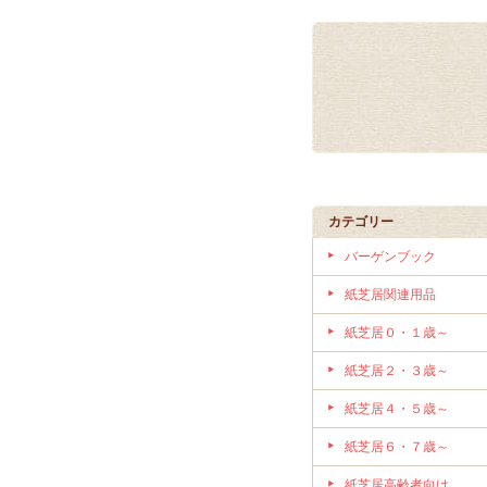
カテゴリー
バーゲンブック
紙芝居関連用品
紙芝居０・１歳～
紙芝居２・３歳～
紙芝居４・５歳～
紙芝居６・７歳～
紙芝居高齢者向け