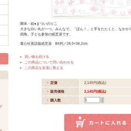
脚本・絵●まついのりこ
大きな白い丸が一つ。みんなで、「ぽん！」と手をたたくと、なかか
四角。子ども参加の紙芝居です。
童心社英語版紙芝居 B4判／26.5×38.2cm
買い物を続ける
この商品について問い合わせる
この商品を友達に教える
・ 定価
2,145円(税込)
・ 販売価格
2,145円(税込)
・ 購入数
が