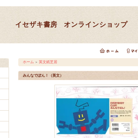
イセザキ書房 オンラインショップ
ホーム
英文紙芝居
＞
みんなでぽん！（英文）