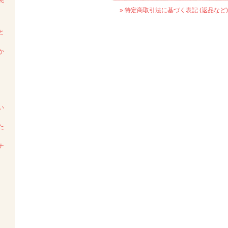
民
» 特定商取引法に基づく表記 (返品など)
と
か
い
た
ナ