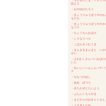
・３びきのくま イギリス
話より
・おやゆびたろう
・きょうりゅうぼうやのお
もだち
・きょうりゅうぼうやのさ
なつり
・ちょうちんおばけ
・しりなりべら
・こばんをうむうま
・まんまるまんまと いが
がい
・よわむしさんぺいおばけ
いじ
・おいしいへんしんバナバ
ナ
・ななつのほし
・あめ、ぽつり
・きたかぜとたいよう
・ぶんぶくちゃがま
・まどからのおきゃくさん
・うさぎとかめ