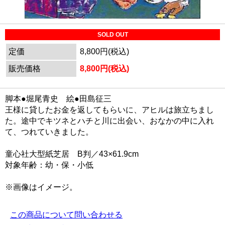
SOLD OUT
定価
8,800円(税込)
販売価格
8,800円(税込)
脚本●堀尾青史 絵●田島征三
王様に貸したお金を返してもらいに、アヒルは旅立ちまし
た。途中でキツネとハチと川に出会い、おなかの中に入れ
て、つれていきました。
童心社大型紙芝居 B判／43×61.9cm
対象年齢：幼・保・小低
※画像はイメージ。
この商品について問い合わせる