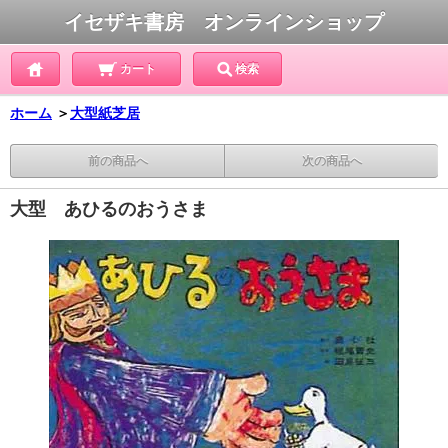
イセザキ書房 オンラインショップ
カート
検索
ホーム
＞
大型紙芝居
前の商品へ
次の商品へ
大型 あひるのおうさま