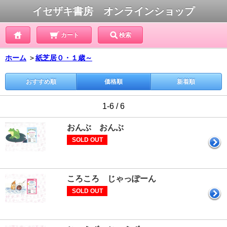
イセザキ書房 オンラインショップ
カート
検索
ホーム
＞
紙芝居０・１歳～
おすすめ順
価格順
新着順
1-6 / 6
おんぶ おんぶ
SOLD OUT
ころころ じゃっぽーん
SOLD OUT