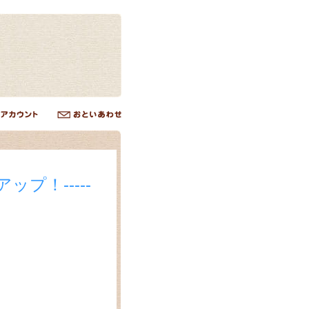
ップ！-----
、
！