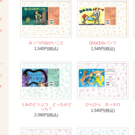
民
と
か
みっつのねがいごと
ほねほねパンツ
1,540円(税込)
1,540円(税込)
い
た
ナ
うみのどうぶつ どっちがど
ひらひら ホッホロ
っち？
1,540円(税込)
2,090円(税込)