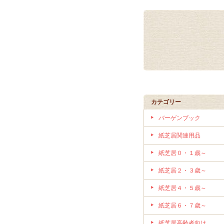
カテゴリー
バーゲンブック
紙芝居関連用品
紙芝居０・１歳～
紙芝居２・３歳～
紙芝居４・５歳～
紙芝居６・７歳～
紙芝居高齢者向け