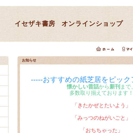
イセザキ書房 オンラインショップ
お知らせ
-----おすすめの紙芝居をピックア
懐かしい昔話
から
新刊
まで
多数取り揃えております
「きたかぜとたいよう」
「みっつのねがいごと」
「おちちゃった」