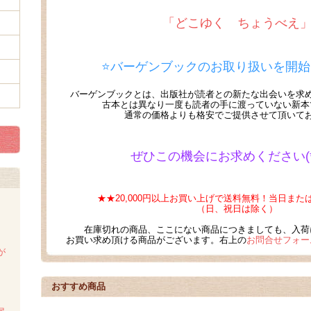
「どこゆく ちょうべえ
⭐バーゲンブックのお取り扱いを開
バーゲンブックとは、出版社が読者との新たな出会いを求
古本とは異なり一度も読者の手に渡っていない新本
通常の価格よりも格安でご提供させて頂いて
ぜひこの機会にお求めください(*´
★★20,000円以上お買い上げで送料無料！当日ま
（日、祝日は除く）
在庫切れの商品、ここにない商品につきましても、入荷
お買い求め頂ける商品がございます。右上の
お問合せフォー
が
おすすめ商品