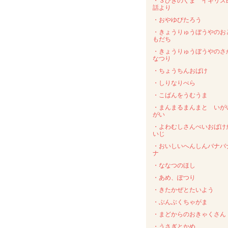
・３びきのくま イギリス
話より
・おやゆびたろう
・きょうりゅうぼうやのお
もだち
・きょうりゅうぼうやのさ
なつり
・ちょうちんおばけ
・しりなりべら
・こばんをうむうま
・まんまるまんまと いが
がい
・よわむしさんぺいおばけ
いじ
・おいしいへんしんバナバ
ナ
・ななつのほし
・あめ、ぽつり
・きたかぜとたいよう
・ぶんぶくちゃがま
・まどからのおきゃくさん
・うさぎとかめ