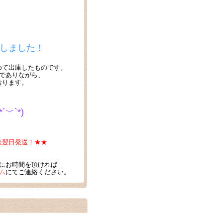
」
始しました！
めて出庫したものです。
でありながら、
おります。
﹀`*)
たは翌日発送！★★
にお時間を頂ければ
ム
にてご連絡ください。